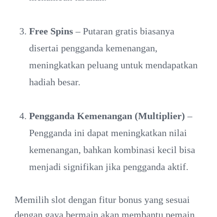
Free Spins
– Putaran gratis biasanya
disertai pengganda kemenangan,
meningkatkan peluang untuk mendapatkan
hadiah besar.
Pengganda Kemenangan (Multiplier)
–
Pengganda ini dapat meningkatkan nilai
kemenangan, bahkan kombinasi kecil bisa
menjadi signifikan jika pengganda aktif.
Memilih slot dengan fitur bonus yang sesuai
dengan gaya bermain akan membantu pemain