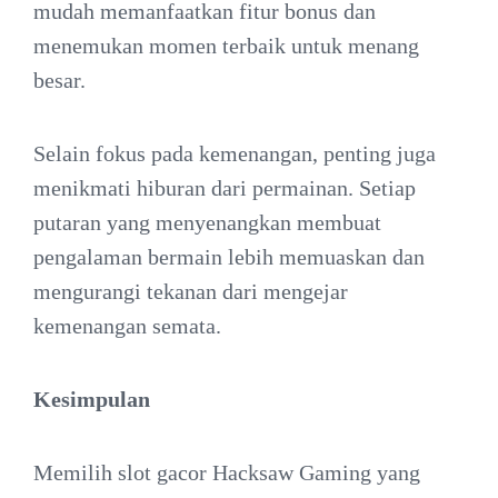
mudah memanfaatkan fitur bonus dan
menemukan momen terbaik untuk menang
besar.
Selain fokus pada kemenangan, penting juga
menikmati hiburan dari permainan. Setiap
putaran yang menyenangkan membuat
pengalaman bermain lebih memuaskan dan
mengurangi tekanan dari mengejar
kemenangan semata.
Kesimpulan
Memilih slot gacor Hacksaw Gaming yang