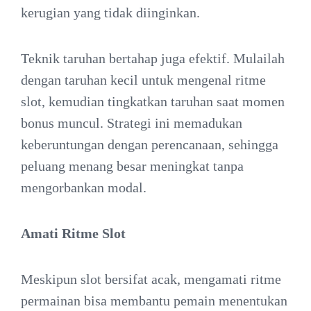
kerugian yang tidak diinginkan.
Teknik taruhan bertahap juga efektif. Mulailah
dengan taruhan kecil untuk mengenal ritme
slot, kemudian tingkatkan taruhan saat momen
bonus muncul. Strategi ini memadukan
keberuntungan dengan perencanaan, sehingga
peluang menang besar meningkat tanpa
mengorbankan modal.
Amati Ritme Slot
Meskipun slot bersifat acak, mengamati ritme
permainan bisa membantu pemain menentukan