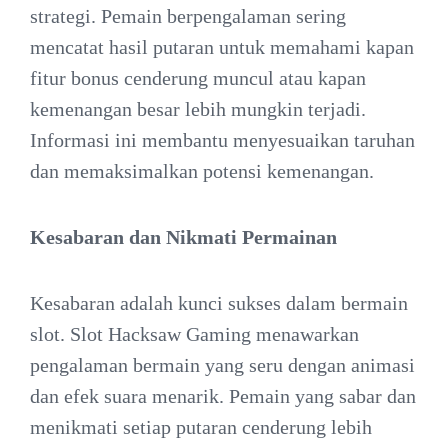
strategi. Pemain berpengalaman sering
mencatat hasil putaran untuk memahami kapan
fitur bonus cenderung muncul atau kapan
kemenangan besar lebih mungkin terjadi.
Informasi ini membantu menyesuaikan taruhan
dan memaksimalkan potensi kemenangan.
Kesabaran dan Nikmati Permainan
Kesabaran adalah kunci sukses dalam bermain
slot. Slot Hacksaw Gaming menawarkan
pengalaman bermain yang seru dengan animasi
dan efek suara menarik. Pemain yang sabar dan
menikmati setiap putaran cenderung lebih