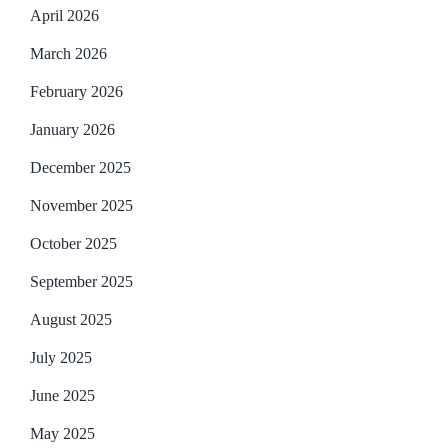
April 2026
March 2026
February 2026
January 2026
December 2025
November 2025
October 2025
September 2025
August 2025
July 2025
June 2025
May 2025