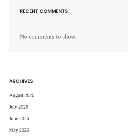
RECENT COMMENTS
No comments to show.
ARCHIVES
August 2026
July 2026
June 2026
May 2026