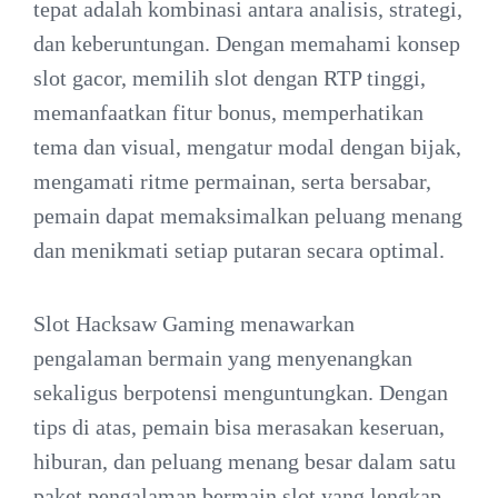
tepat adalah kombinasi antara analisis, strategi,
dan keberuntungan. Dengan memahami konsep
slot gacor, memilih slot dengan RTP tinggi,
memanfaatkan fitur bonus, memperhatikan
tema dan visual, mengatur modal dengan bijak,
mengamati ritme permainan, serta bersabar,
pemain dapat memaksimalkan peluang menang
dan menikmati setiap putaran secara optimal.
Slot Hacksaw Gaming menawarkan
pengalaman bermain yang menyenangkan
sekaligus berpotensi menguntungkan. Dengan
tips di atas, pemain bisa merasakan keseruan,
hiburan, dan peluang menang besar dalam satu
paket pengalaman bermain slot yang lengkap.