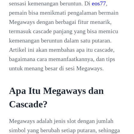
sensasi kemenangan beruntun. Di
eos77
,
pemain bisa menikmati pengalaman bermain
Megaways dengan berbagai fitur menarik,
termasuk cascade panjang yang bisa memicu
kemenangan beruntun dalam satu putaran.
Artikel ini akan membahas apa itu cascade,
bagaimana cara memanfaatkannya, dan tips
untuk menang besar di sesi Megaways.
Apa Itu Megaways dan
Cascade?
Megaways adalah jenis slot dengan jumlah
simbol yang berubah setiap putaran, sehingga