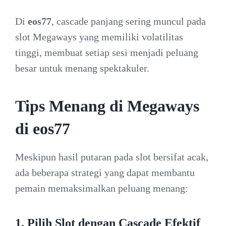
Di
eos77
, cascade panjang sering muncul pada
slot Megaways yang memiliki volatilitas
tinggi, membuat setiap sesi menjadi peluang
besar untuk menang spektakuler.
Tips Menang di Megaways
di eos77
Meskipun hasil putaran pada slot bersifat acak,
ada beberapa strategi yang dapat membantu
pemain memaksimalkan peluang menang:
1. Pilih Slot dengan Cascade Efektif