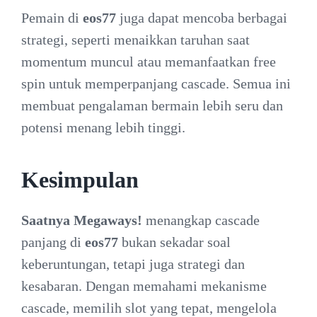
Pemain di
eos77
juga dapat mencoba berbagai
strategi, seperti menaikkan taruhan saat
momentum muncul atau memanfaatkan free
spin untuk memperpanjang cascade. Semua ini
membuat pengalaman bermain lebih seru dan
potensi menang lebih tinggi.
Kesimpulan
Saatnya Megaways!
menangkap cascade
panjang di
eos77
bukan sekadar soal
keberuntungan, tetapi juga strategi dan
kesabaran. Dengan memahami mekanisme
cascade, memilih slot yang tepat, mengelola