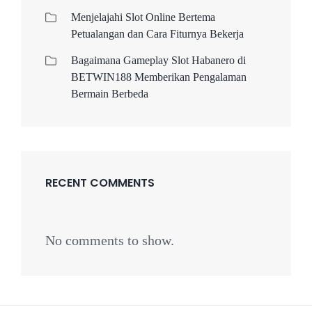
Menjelajahi Slot Online Bertema
Petualangan dan Cara Fiturnya Bekerja
Bagaimana Gameplay Slot Habanero di
BETWIN188 Memberikan Pengalaman
Bermain Berbeda
RECENT COMMENTS
No comments to show.