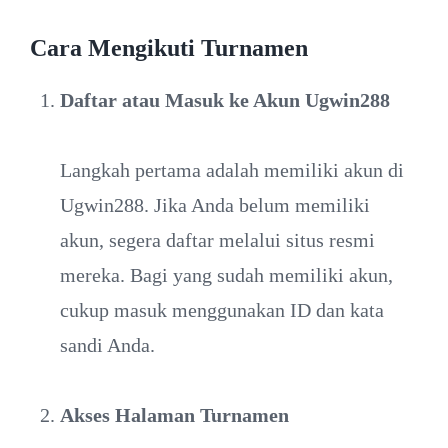
Cara Mengikuti Turnamen
Daftar atau Masuk ke Akun Ugwin288
Langkah pertama adalah memiliki akun di
Ugwin288. Jika Anda belum memiliki
akun, segera daftar melalui situs resmi
mereka. Bagi yang sudah memiliki akun,
cukup masuk menggunakan ID dan kata
sandi Anda.
Akses Halaman Turnamen