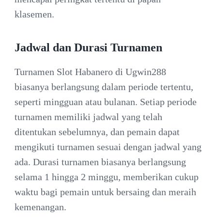
klasemen.
Jadwal dan Durasi Turnamen
Turnamen Slot Habanero di Ugwin288
biasanya berlangsung dalam periode tertentu,
seperti mingguan atau bulanan.
Setiap periode
turnamen memiliki jadwal yang telah
ditentukan sebelumnya, dan pemain dapat
mengikuti turnamen sesuai dengan jadwal yang
ada.
Durasi turnamen biasanya berlangsung
selama 1 hingga 2 minggu, memberikan cukup
waktu bagi pemain untuk bersaing dan meraih
kemenangan.