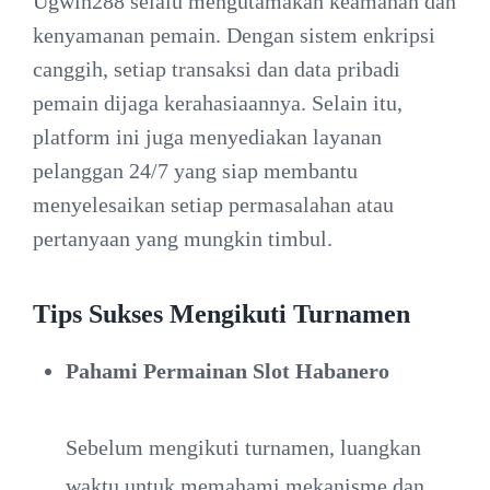
Ugwin288 selalu mengutamakan keamanan dan
kenyamanan pemain.
Dengan sistem enkripsi
canggih, setiap transaksi dan data pribadi
pemain dijaga kerahasiaannya.
Selain itu,
platform ini juga menyediakan layanan
pelanggan 24/7 yang siap membantu
menyelesaikan setiap permasalahan atau
pertanyaan yang mungkin timbul.
Tips Sukses Mengikuti Turnamen
Pahami Permainan Slot Habanero
Sebelum mengikuti turnamen, luangkan
waktu untuk memahami mekanisme dan