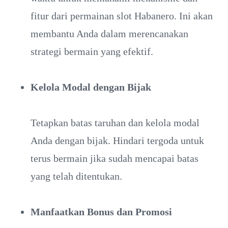
fitur dari permainan slot Habanero. Ini akan
membantu Anda dalam merencanakan
strategi bermain yang efektif.
Kelola Modal dengan Bijak
Tetapkan batas taruhan dan kelola modal
Anda dengan bijak. Hindari tergoda untuk
terus bermain jika sudah mencapai batas
yang telah ditentukan.
Manfaatkan Bonus dan Promosi