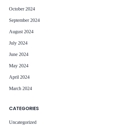
October 2024
September 2024
August 2024
July 2024
June 2024
May 2024
April 2024
March 2024
CATEGORIES
Uncategorized