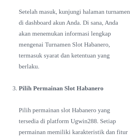
Setelah masuk, kunjungi halaman turnamen
di dashboard akun Anda. Di sana, Anda
akan menemukan informasi lengkap
mengenai Turnamen Slot Habanero,
termasuk syarat dan ketentuan yang
berlaku.
Pilih Permainan Slot Habanero
Pilih permainan slot Habanero yang
tersedia di platform Ugwin288. Setiap
permainan memiliki karakteristik dan fitur