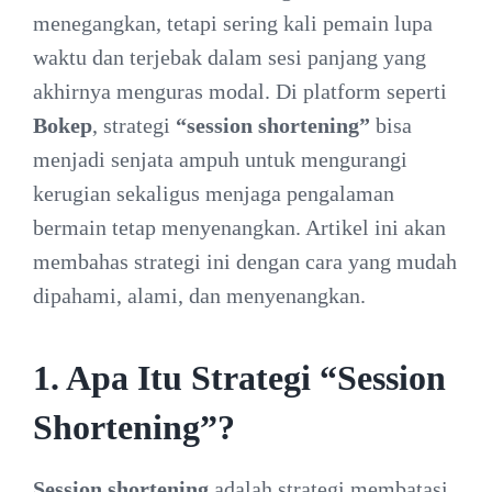
menegangkan, tetapi sering kali pemain lupa
waktu dan terjebak dalam sesi panjang yang
akhirnya menguras modal. Di platform seperti
Bokep
, strategi
“session shortening”
bisa
menjadi senjata ampuh untuk mengurangi
kerugian sekaligus menjaga pengalaman
bermain tetap menyenangkan. Artikel ini akan
membahas strategi ini dengan cara yang mudah
dipahami, alami, dan menyenangkan.
1. Apa Itu Strategi “Session
Shortening”?
Session shortening
adalah strategi membatasi