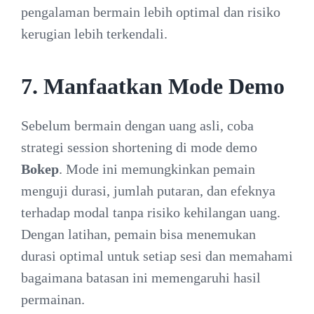
pengalaman bermain lebih optimal dan risiko
kerugian lebih terkendali.
7. Manfaatkan Mode Demo
Sebelum bermain dengan uang asli, coba
strategi session shortening di mode demo
Bokep
. Mode ini memungkinkan pemain
menguji durasi, jumlah putaran, dan efeknya
terhadap modal tanpa risiko kehilangan uang.
Dengan latihan, pemain bisa menemukan
durasi optimal untuk setiap sesi dan memahami
bagaimana batasan ini memengaruhi hasil
permainan.