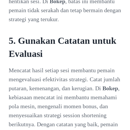
hentikan sesi. Di
Bokep
, batas ini membantu
pemain tidak serakah dan tetap bermain dengan
strategi yang terukur.
5. Gunakan Catatan untuk
Evaluasi
Mencatat hasil setiap sesi membantu pemain
mengevaluasi efektivitas strategi. Catat jumlah
putaran, kemenangan, dan kerugian. Di
Bokep
,
kebiasaan mencatat ini membantu memahami
pola mesin, mengenali momen bonus, dan
menyesuaikan strategi session shortening
berikutnya. Dengan catatan yang baik, pemain