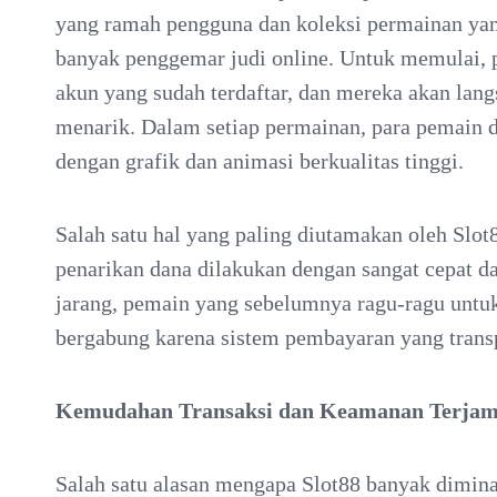
yang ramah pengguna dan koleksi permainan yang
banyak penggemar judi online. Untuk memulai, 
akun yang sudah terdaftar, dan mereka akan lan
menarik. Dalam setiap permainan, para pemain d
dengan grafik dan animasi berkualitas tinggi.
Salah satu hal yang paling diutamakan oleh Slot
penarikan dana dilakukan dengan sangat cepat 
jarang, pemain yang sebelumnya ragu-ragu untu
bergabung karena sistem pembayaran yang transpa
Kemudahan Transaksi dan Keamanan Terjam
Salah satu alasan mengapa Slot88 banyak dimina