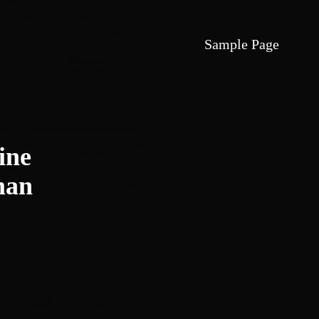
Sample Page
ine
an