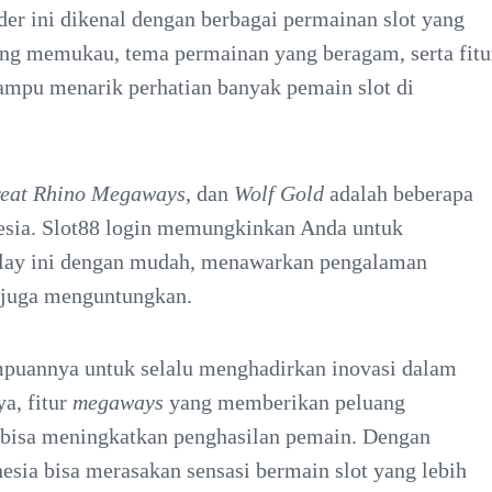
ider ini dikenal dengan berbagai permainan slot yang
ang memukau, tema permainan yang beragam, serta fitu
mpu menarik perhatian banyak pemain slot di
eat Rhino Megaways
, dan
Wolf Gold
adalah beberapa
nesia. Slot88 login memungkinkan Anda untuk
Play ini dengan mudah, menawarkan pengalaman
 juga menguntungkan.
mpuannya untuk selalu menghadirkan inovasi dalam
a, fitur
megaways
yang memberikan peluang
 bisa meningkatkan penghasilan pemain. Dengan
esia bisa merasakan sensasi bermain slot yang lebih