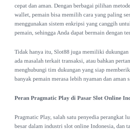
cepat dan aman. Dengan berbagai pilihan metode 
wallet, pemain bisa memilih cara yang paling se
menggunakan sistem enkripsi yang canggih untuk 
pemain, sehingga Anda dapat bermain dengan te
Tidak hanya itu, Slot88 juga memiliki dukungan
ada masalah terkait transaksi, atau bahkan pert
menghubungi tim dukungan yang siap memberika
banyak pemain merasa lebih nyaman dan aman saa
Peran Pragmatic Play di Pasar Slot Online In
Pragmatic Play, salah satu penyedia perangkat 
besar dalam industri slot online Indonesia, dan