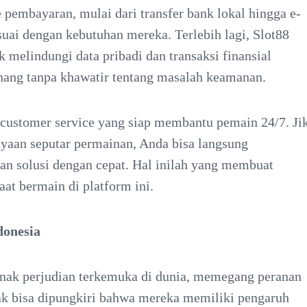
pembayaran, mulai dari transfer bank lokal hingga e-
suai dengan kebutuhan mereka. Terlebih lagi, Slot88
melindungi data pribadi dan transaksi finansial
nang tanpa khawatir tentang masalah keamanan.
 customer service yang siap membantu pemain 24/7. Ji
anyaan seputar permainan, Anda bisa langsung
n solusi dengan cepat. Hal inilah yang membuat
t bermain di platform ini.
donesia
lunak perjudian terkemuka di dunia, memegang peranan
 tak bisa dipungkiri bahwa mereka memiliki pengaruh