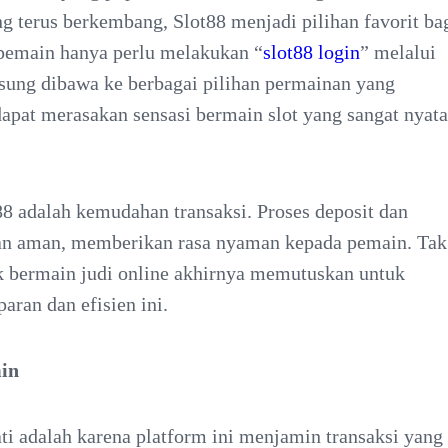
 terus berkembang, Slot88 menjadi pilihan favorit ba
pemain hanya perlu melakukan “
slot88 login
” melalui
gsung dibawa ke berbagai pilihan permainan yang
apat merasakan sensasi bermain slot yang sangat nyata
88 adalah kemudahan transaksi. Proses deposit dan
dan aman, memberikan rasa nyaman kepada pemain. Tak
k bermain judi online akhirnya memutuskan untuk
ran dan efisien ini.
in
ti adalah karena platform ini menjamin transaksi yang