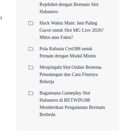
Rejekibet dengan Bermain Slot
Habanero
t
Hack Waktu Main: Jam Paling
Gacor untuk Slot MG Live 2026?
Mitos atau Fakta?
Pola Rahasia Ceri388 untuk
Pemain dengan Modal Minim
Menjelajahi Slot Online Bertema
Petualangan dan Cara Fiturnya
Bekerja
Bagaimana Gameplay Slot
Habanero di BETWIN188
Memberikan Pengalaman Bermain
Berbeda