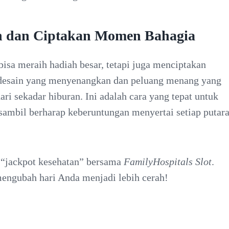
 dan Ciptakan Momen Bahagia
bisa meraih hadiah besar, tetapi juga menciptakan
desain yang menyenangkan dan peluang menang yang
i sekadar hiburan. Ini adalah cara yang tepat untuk
sambil berharap keberuntungan menyertai setiap putar
ih “jackpot kesehatan” bersama
FamilyHospitals Slot
.
mengubah hari Anda menjadi lebih cerah!