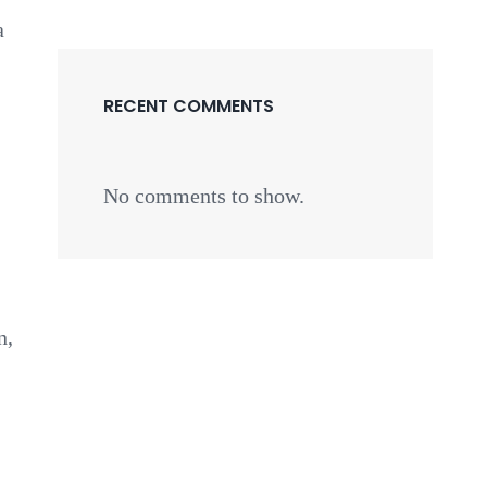
a
RECENT COMMENTS
No comments to show.
n,