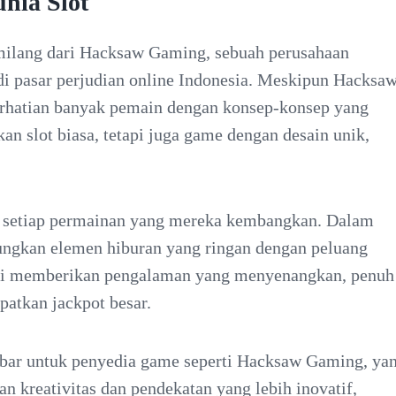
nia Slot
emilang dari Hacksaw Gaming, sebuah perusahaan
di pasar perjudian online Indonesia. Meskipun Hacksa
perhatian banyak pemain dengan konsep-konsep yang
n slot biasa, tetapi juga game dengan desain unik,
setiap permainan yang mereka kembangkan. Dalam
ungkan elemen hiburan yang ringan dengan peluang
ini memberikan pengalaman yang menyenangkan, penuh
patkan jackpot besar.
 lebar untuk penyedia game seperti Hacksaw Gaming, ya
 kreativitas dan pendekatan yang lebih inovatif,