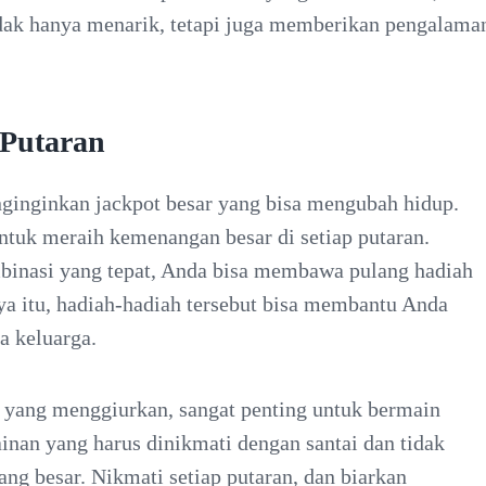
dak hanya menarik, tetapi juga memberikan pengalama
 Putaran
enginginkan jackpot besar yang bisa mengubah hidup.
uk meraih kemenangan besar di setiap putaran.
binasi yang tepat, Anda bisa membawa pulang hadiah
nya itu, hadiah-hadiah tersebut bisa membantu Anda
 keluarga.
yang menggiurkan, sangat penting untuk bermain
nan yang harus dinikmati dengan santai dan tidak
g besar. Nikmati setiap putaran, dan biarkan