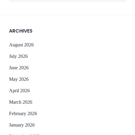
ARCHIVES
August 2026
July 2026
June 2026
May 2026
April 2026
March 2026
February 2026
January 2026