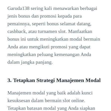
Garuda138 sering kali menawarkan berbagai
jenis bonus dan promosi kepada para
pemainnya, seperti bonus selamat datang,
cashback, atau turnamen slot. Manfaatkan
bonus ini untuk meningkatkan modal bermain
Anda atau mengikuti promosi yang dapat
meningkatkan peluang kemenangan Anda
dalam jangka panjang.
3. Tetapkan Strategi Manajemen Modal
Manajemen modal yang baik adalah kunci
kesuksesan dalam bermain slot online.
Tetapkan batasan modal yang Anda siapkan