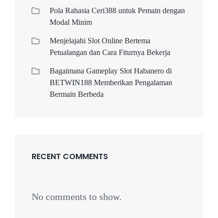
Pola Rahasia Ceri388 untuk Pemain dengan
Modal Minim
Menjelajahi Slot Online Bertema
Petualangan dan Cara Fiturnya Bekerja
Bagaimana Gameplay Slot Habanero di
BETWIN188 Memberikan Pengalaman
Bermain Berbeda
RECENT COMMENTS
No comments to show.