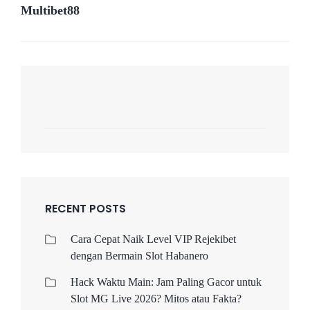
Multibet88
RECENT POSTS
Cara Cepat Naik Level VIP Rejekibet
dengan Bermain Slot Habanero
Hack Waktu Main: Jam Paling Gacor untuk
Slot MG Live 2026? Mitos atau Fakta?