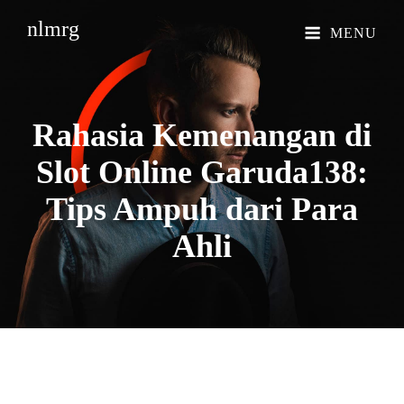
nlmrg
MENU
Rahasia Kemenangan di
Slot Online Garuda138:
Tips Ampuh dari Para
Ahli