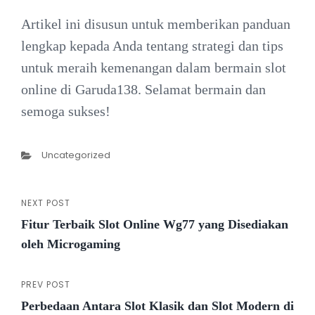
Artikel ini disusun untuk memberikan panduan
lengkap kepada Anda tentang strategi dan tips
untuk meraih kemenangan dalam bermain slot
online di Garuda138. Selamat bermain dan
semoga sukses!
Categories
Uncategorized
NEXT POST
Post
Next
Fitur Terbaik Slot Online Wg77 yang Disediakan
Post
navigation
oleh Microgaming
PREV POST
Previous
Perbedaan Antara Slot Klasik dan Slot Modern di
Post