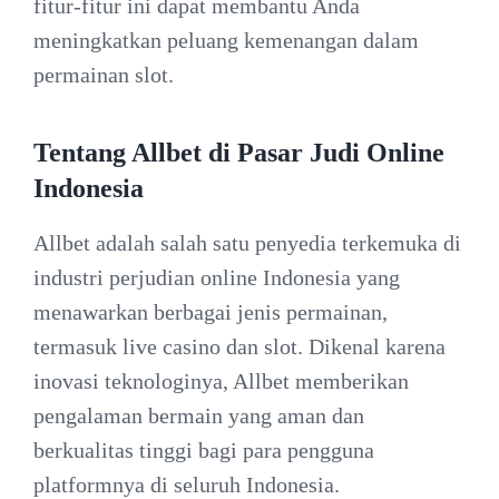
fitur-fitur ini dapat membantu Anda
meningkatkan peluang kemenangan dalam
permainan slot.
Tentang Allbet di Pasar Judi Online
Indonesia
Allbet adalah salah satu penyedia terkemuka di
industri perjudian online Indonesia yang
menawarkan berbagai jenis permainan,
termasuk live casino dan slot. Dikenal karena
inovasi teknologinya, Allbet memberikan
pengalaman bermain yang aman dan
berkualitas tinggi bagi para pengguna
platformnya di seluruh Indonesia.