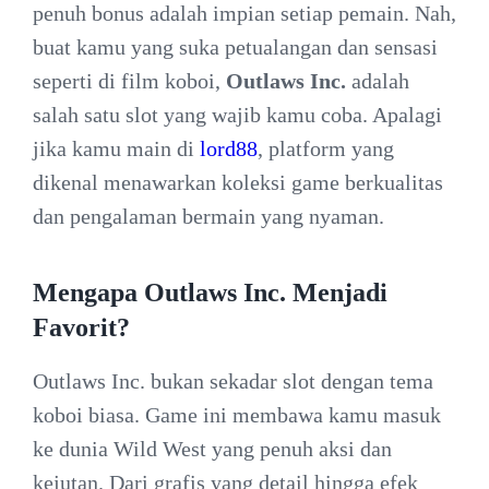
penuh bonus adalah impian setiap pemain. Nah,
buat kamu yang suka petualangan dan sensasi
seperti di film koboi,
Outlaws Inc.
adalah
salah satu slot yang wajib kamu coba. Apalagi
jika kamu main di
lord88
, platform yang
dikenal menawarkan koleksi game berkualitas
dan pengalaman bermain yang nyaman.
Mengapa Outlaws Inc. Menjadi
Favorit?
Outlaws Inc. bukan sekadar slot dengan tema
koboi biasa. Game ini membawa kamu masuk
ke dunia Wild West yang penuh aksi dan
kejutan. Dari grafis yang detail hingga efek