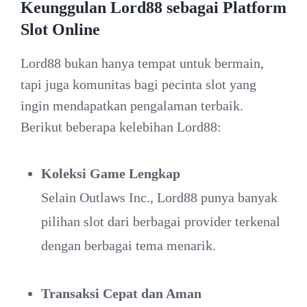
Keunggulan Lord88 sebagai Platform
Slot Online
Lord88 bukan hanya tempat untuk bermain,
tapi juga komunitas bagi pecinta slot yang
ingin mendapatkan pengalaman terbaik.
Berikut beberapa kelebihan Lord88:
Koleksi Game Lengkap
Selain Outlaws Inc., Lord88 punya banyak
pilihan slot dari berbagai provider terkenal
dengan berbagai tema menarik.
Transaksi Cepat dan Aman