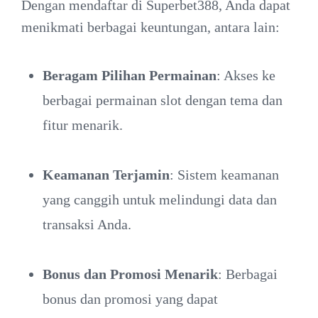
Dengan mendaftar di Superbet388, Anda dapat
menikmati berbagai keuntungan, antara lain:
Beragam Pilihan Permainan
: Akses ke
berbagai permainan slot dengan tema dan
fitur menarik.
Keamanan Terjamin
: Sistem keamanan
yang canggih untuk melindungi data dan
transaksi Anda.
Bonus dan Promosi Menarik
: Berbagai
bonus dan promosi yang dapat