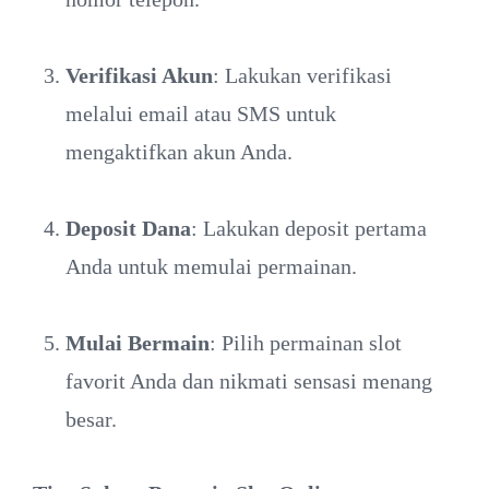
Verifikasi Akun
: Lakukan verifikasi
melalui email atau SMS untuk
mengaktifkan akun Anda.
Deposit Dana
: Lakukan deposit pertama
Anda untuk memulai permainan.
Mulai Bermain
: Pilih permainan slot
favorit Anda dan nikmati sensasi menang
besar.