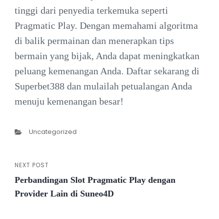
tinggi dari penyedia terkemuka seperti
Pragmatic Play. Dengan memahami algoritma
di balik permainan dan menerapkan tips
bermain yang bijak, Anda dapat meningkatkan
peluang kemenangan Anda. Daftar sekarang di
Superbet388 dan mulailah petualangan Anda
menuju kemenangan besar!
Categories
Uncategorized
NEXT POST
Post
Next
Perbandingan Slot Pragmatic Play dengan
Post
navigation
Provider Lain di Suneo4D