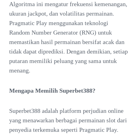
Algoritma ini mengatur frekuensi kemenangan,
ukuran jackpot, dan volatilitas permainan.
Pragmatic Play menggunakan teknologi
Random Number Generator (RNG) untuk
memastikan hasil permainan bersifat acak dan
tidak dapat diprediksi. Dengan demikian, setiap
putaran memiliki peluang yang sama untuk
menang.
Mengapa Memilih Superbet388?
Superbet388 adalah platform perjudian online
yang menawarkan berbagai permainan slot dari
penyedia terkemuka seperti Pragmatic Play.