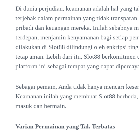
Di dunia perjudian, keamanan adalah hal yang ta
terjebak dalam permainan yang tidak transparan
pribadi dan keuangan mereka. Inilah sebabnya 
terdepan, menjamin kenyamanan bagi setiap pema
dilakukan di Slot88 dilindungi oleh enkripsi tin
tetap aman. Lebih dari itu, Slot88 berkomitme
platform ini sebagai tempat yang dapat dipercaya
Sebagai pemain, Anda tidak hanya mencari kesen
Keamanan inilah yang membuat Slot88 berbeda, 
masuk dan bermain.
Varian Permainan yang Tak Terbatas