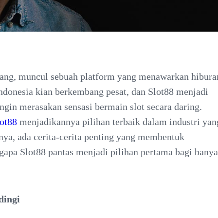
bang, muncul sebuah platform yang menawarkan hibura
Indonesia kian berkembang pesat, dan Slot88 menjadi
ingin merasakan sensasi bermain slot secara daring.
lot88
menjadikannya pilihan terbaik dalam industri yan
nya, ada cerita-cerita penting yang membentuk
gapa Slot88 pantas menjadi pilihan pertama bagi bany
dingi