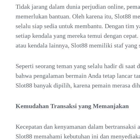
Tidak jarang dalam dunia perjudian online, pem
memerlukan bantuan. Oleh karena itu, Slot88 m
selalu siap sedia untuk membantu. Dengan tim ya
setiap kendala yang mereka temui dengan cepat. B
atau kendala lainnya, Slot88 memiliki staf yang 
Seperti seorang teman yang selalu hadir di saat
bahwa pengalaman bermain Anda tetap lancar tan
Slot88 banyak dipilih, karena pemain merasa diha
Kemudahan Transaksi yang Memanjakan
Kecepatan dan kenyamanan dalam bertransaksi ad
Slot88 memahami kebutuhan ini dan menyediak