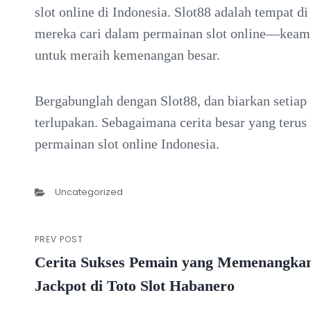
slot online di Indonesia. Slot88 adalah tempat
mereka cari dalam permainan slot online—keama
untuk meraih kemenangan besar.
Bergabunglah dengan Slot88, dan biarkan setia
terlupakan. Sebagaimana cerita besar yang teru
permainan slot online Indonesia.
Categories
Uncategorized
PREV POST
Post
Previous
Cerita Sukses Pemain yang Memenangka
Post
navigation
Jackpot di Toto Slot Habanero