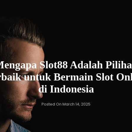
engapa Slot88 Adalah Pilih
rbaik untuk Bermain Slot Onl
di
Indonesia
Posted On
March 14, 2025