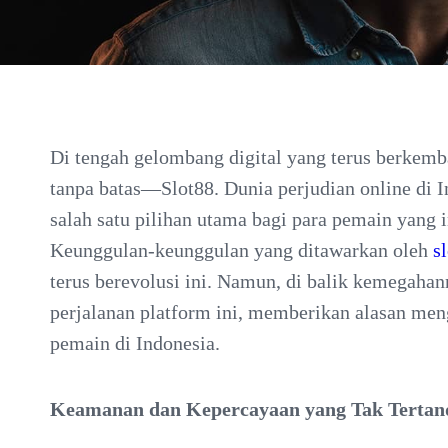
Di tengah gelombang digital yang terus berkem
tanpa batas—Slot88. Dunia perjudian online di 
salah satu pilihan utama bagi para pemain yang 
Keunggulan-keunggulan yang ditawarkan oleh
s
terus berevolusi ini. Namun, di balik kemegahan
perjalanan platform ini, memberikan alasan men
pemain di Indonesia.
Keamanan dan Kepercayaan yang Tak Tertan