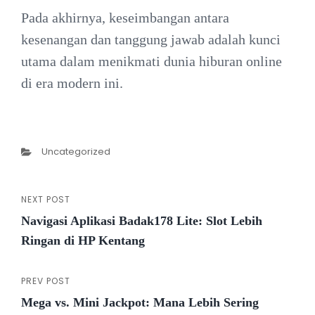
Pada akhirnya, keseimbangan antara
kesenangan dan tanggung jawab adalah kunci
utama dalam menikmati dunia hiburan online
di era modern ini.
Categories
Uncategorized
NEXT POST
Post
Next
Navigasi Aplikasi Badak178 Lite: Slot Lebih
Post
navigation
Ringan di HP Kentang
PREV POST
Previous
Mega vs. Mini Jackpot: Mana Lebih Sering
Post