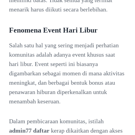
menarik harus diikuti secara berlebihan.
Fenomena Event Hari Libur
Salah satu hal yang sering menjadi perhatian
komunitas adalah adanya event khusus saat
hari libur. Event seperti ini biasanya
digambarkan sebagai momen di mana aktivitas
meningkat, dan berbagai bentuk bonus atau
penawaran hiburan diperkenalkan untuk
menambah keseruan.
Dalam pembicaraan komunitas, istilah
admin77 daftar
kerap dikaitkan dengan akses