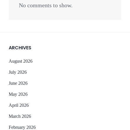
No comments to show.
ARCHIVES
August 2026
July 2026
June 2026
May 2026
April 2026
March 2026
February 2026