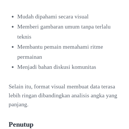
Mudah dipahami secara visual
Memberi gambaran umum tanpa terlalu
teknis
Membantu pemain memahami ritme
permainan
Menjadi bahan diskusi komunitas
Selain itu, format visual membuat data terasa
lebih ringan dibandingkan analisis angka yang
panjang.
Penutup