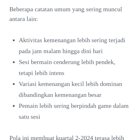
Beberapa catatan umum yang sering muncul
antara lain:
Aktivitas kemenangan lebih sering terjadi
pada jam malam hingga dini hari
Sesi bermain cenderung lebih pendek,
tetapi lebih intens
Variasi kemenangan kecil lebih dominan
dibandingkan kemenangan besar
Pemain lebih sering berpindah game dalam
satu sesi
Pola ini membuat kuartal 2-2024 terasa lebih