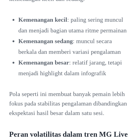
Kemenangan kecil
: paling sering muncul
dan menjadi bagian utama ritme permainan
Kemenangan sedang
: muncul secara
berkala dan memberi variasi pengalaman
Kemenangan besar
: relatif jarang, tetapi
menjadi highlight dalam infografik
Pola seperti ini membuat banyak pemain lebih
fokus pada stabilitas pengalaman dibandingkan
ekspektasi hasil besar dalam satu sesi.
Peran volatilitas dalam tren MG Live