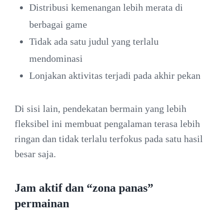
Distribusi kemenangan lebih merata di
berbagai game
Tidak ada satu judul yang terlalu
mendominasi
Lonjakan aktivitas terjadi pada akhir pekan
Di sisi lain, pendekatan bermain yang lebih
fleksibel ini membuat pengalaman terasa lebih
ringan dan tidak terlalu terfokus pada satu hasil
besar saja.
Jam aktif dan “zona panas”
permainan