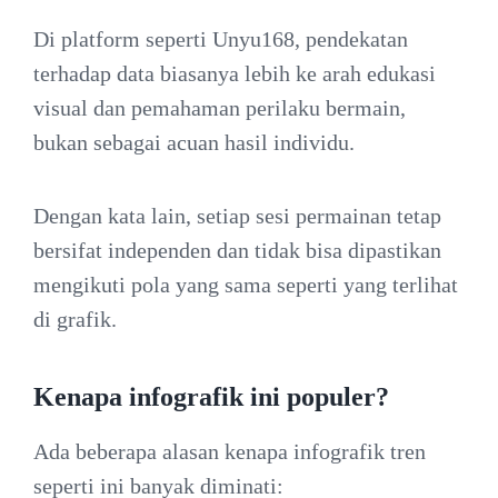
Di platform seperti
Unyu168
, pendekatan
terhadap data biasanya lebih ke arah edukasi
visual dan pemahaman perilaku bermain,
bukan sebagai acuan hasil individu.
Dengan kata lain, setiap sesi permainan tetap
bersifat independen dan tidak bisa dipastikan
mengikuti pola yang sama seperti yang terlihat
di grafik.
Kenapa infografik ini populer?
Ada beberapa alasan kenapa infografik tren
seperti ini banyak diminati: