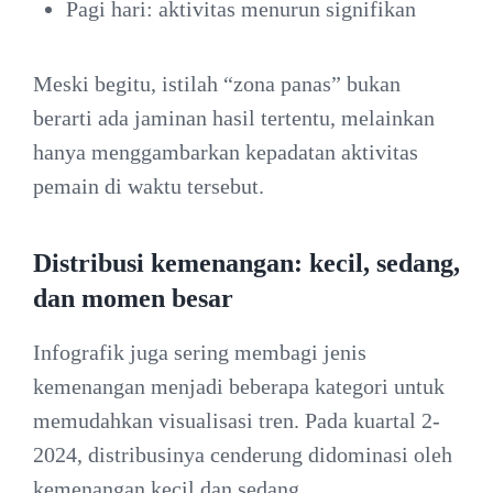
Pagi hari: aktivitas menurun signifikan
Meski begitu, istilah “zona panas” bukan
berarti ada jaminan hasil tertentu, melainkan
hanya menggambarkan kepadatan aktivitas
pemain di waktu tersebut.
Distribusi kemenangan: kecil, sedang,
dan momen besar
Infografik juga sering membagi jenis
kemenangan menjadi beberapa kategori untuk
memudahkan visualisasi tren. Pada kuartal 2-
2024, distribusinya cenderung didominasi oleh
kemenangan kecil dan sedang.