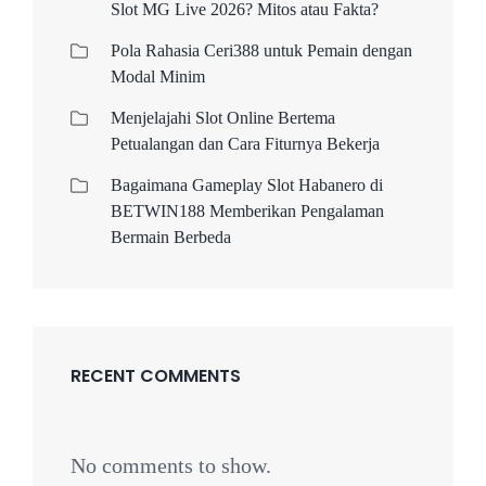
Slot MG Live 2026? Mitos atau Fakta?
Pola Rahasia Ceri388 untuk Pemain dengan
Modal Minim
Menjelajahi Slot Online Bertema
Petualangan dan Cara Fiturnya Bekerja
Bagaimana Gameplay Slot Habanero di
BETWIN188 Memberikan Pengalaman
Bermain Berbeda
RECENT COMMENTS
No comments to show.