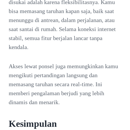
disukai adalah karena fleksibilitasnya. Kamu
bisa memasang taruhan kapan saja, baik saat
menunggu di antrean, dalam perjalanan, atau
saat santai di rumah. Selama koneksi internet
stabil, semua fitur berjalan lancar tanpa
kendala.
Akses lewat ponsel juga memungkinkan kamu
mengikuti pertandingan langsung dan
memasang taruhan secara real-time. Ini
memberi pengalaman berjudi yang lebih
dinamis dan menarik.
Kesimpulan