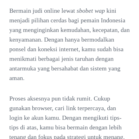
Bermain judi online lewat
sbobet wap
kini
menjadi pilihan cerdas bagi pemain Indonesia
yang menginginkan kemudahan, kecepatan, dan
kenyamanan. Dengan hanya bermodalkan
ponsel dan koneksi internet, kamu sudah bisa
menikmati berbagai jenis taruhan dengan
antarmuka yang bersahabat dan sistem yang
aman.
Proses aksesnya pun tidak rumit. Cukup
gunakan browser, cari link terpercaya, dan
login ke akun kamu. Dengan mengikuti tips-
tips di atas, kamu bisa bermain dengan lebih
tenang dan fokus pada strategi untuk menang.