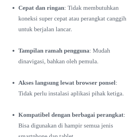
Cepat dan ringan
: Tidak membutuhkan
koneksi super cepat atau perangkat canggih
untuk berjalan lancar.
Tampilan ramah pengguna
: Mudah
dinavigasi, bahkan oleh pemula.
Akses langsung lewat browser ponsel
:
Tidak perlu instalasi aplikasi pihak ketiga.
Kompatibel dengan berbagai perangkat
:
Bisa digunakan di hampir semua jenis
smartphone dan tablet.