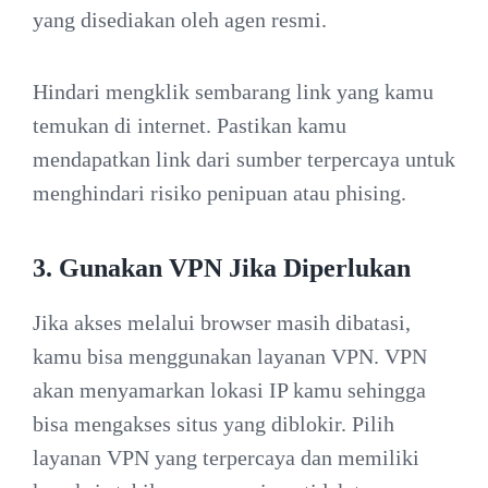
yang disediakan oleh agen resmi.
Hindari mengklik sembarang link yang kamu
temukan di internet. Pastikan kamu
mendapatkan link dari sumber terpercaya untuk
menghindari risiko penipuan atau phising.
3. Gunakan VPN Jika Diperlukan
Jika akses melalui browser masih dibatasi,
kamu bisa menggunakan layanan VPN. VPN
akan menyamarkan lokasi IP kamu sehingga
bisa mengakses situs yang diblokir. Pilih
layanan VPN yang terpercaya dan memiliki